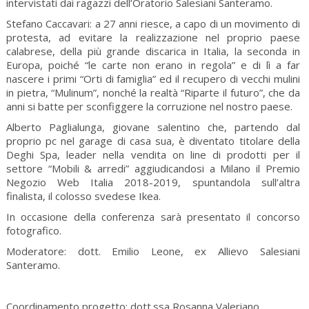
intervistati dai ragazzi dell’Oratorio Salesiani Santeramo.
Stefano Caccavari: a 27 anni riesce, a capo di un movimento di
protesta, ad evitare la realizzazione nel proprio paese
calabrese, della più grande discarica in Italia, la seconda in
Europa, poiché “le carte non erano in regola” e di lì a far
nascere i primi “Orti di famiglia” ed il recupero di vecchi mulini
in pietra, “Mulinum”, nonché la realtà “Riparte il futuro”, che da
anni si batte per sconfiggere la corruzione nel nostro paese.
Alberto Paglialunga, giovane salentino che, partendo dal
proprio pc nel garage di casa sua, è diventato titolare della
Deghi Spa, leader nella vendita on line di prodotti per il
settore “Mobili & arredi” aggiudicandosi a Milano il Premio
Negozio Web Italia 2018-2019, spuntandola sull’altra
finalista, il colosso svedese Ikea.
In occasione della conferenza sarà presentato il concorso
fotografico.
Moderatore: dott. Emilio Leone, ex Allievo Salesiani
Santeramo.
Coordinamento progetto: dott.ssa Rosanna Valeriano.