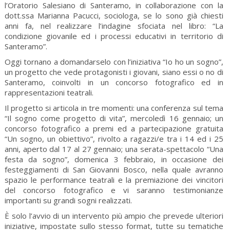
l’Oratorio Salesiano di Santeramo, in collaborazione con la
dott.ssa Marianna Pacucci, sociologa, se lo sono già chiesti
anni fa, nel realizzare l’indagine sfociata nel libro: “La
condizione giovanile ed i processi educativi in territorio di
Santeramo”.
Oggi tornano a domandarselo con l’iniziativa “Io ho un sogno”,
un progetto che vede protagonisti i giovani, siano essi o no di
Santeramo, coinvolti in un concorso fotografico ed in
rappresentazioni teatrali.
Il progetto si articola in tre momenti: una conferenza sul tema
“Il sogno come progetto di vita”, mercoledì 16 gennaio; un
concorso fotografico a premi ed a partecipazione gratuita
“Un sogno, un obiettivo”, rivolto a ragazzi/e tra i 14 ed i 25
anni, aperto dal 17 al 27 gennaio; una serata-spettacolo “Una
festa da sogno”, domenica 3 febbraio, in occasione dei
festeggiamenti di San Giovanni Bosco, nella quale avranno
spazio le performance teatrali e la premiazione dei vincitori
del concorso fotografico e vi saranno testimonianze
importanti su grandi sogni realizzati.
È solo l’avvio di un intervento più ampio che prevede ulteriori
iniziative, impostate sullo stesso format, tutte su tematiche