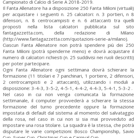
Campionato di Calcio di Serie A 2018-2019.
Il Fanta Allenatore ha a disposizione 250 Fanta Milioni (virtuali)
per acquistare i seguenti n. 25 calciatori: n. 3 portieri, n 8
difensori, n. 8 centrocampisti e n. 6 attaccanti tra quelli
proposti nella lista calciatori pubblicata sul sito
fantagazzetta.com, della redazione di Milano
(http://www.fantagazzetta.com/quotazioni-serie-a/milano).
Ciascun Fanta Allenatore non potrà spendere più dei 250
Fanta Milioni (potrà spenderne meno) e dovrà acquistare il
numero di calciatori richiesti (n. 25 suddivisi nei ruoli descritti)
per poter partecipare.
Ogni Fanta Allenatore ogni settimana dovrà schierare la
formazione (11 titolari e 7 panchinari, 1 portiere, 2 difensori,
2 centrocampisti e 2 attaccanti), utilizzando i moduli a
disposizione: 3-4-3, 3-5-2, 4-5-1, 4-4-2, 4-4-3, 5-4-1, 5-3-2 .
Nel caso in cui non venga comunicata la formazione
settimanale, il computer provvederà a schierare la stessa
formazione del turno precedente oppure la formazione
impostata di default dal sistema al momento del salvataggio
della rosa, nel caso in cui non si sia mai provveduto ad
impostare una rosa titolare. La squadra è la stessa, che potrà
disputare le varie competizioni: Bosco Championship, Savio
Cup, Super Cup, Christmas Cup e Carnival Cup.