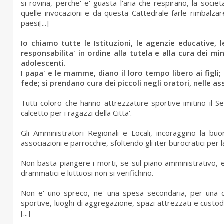
si rovina, perche' e' guasta l'aria che respirano, la societa
quelle invocazioni e da questa Cattedrale farle rimbalzar
paesi[...]
Io chiamo tutte le Istituzioni, le agenzie educative, 
responsabilita' in ordine alla tutela e alla cura dei min
adolescenti.
I papa' e le mamme, diano il loro tempo libero ai figli
fede; si prendano cura dei piccoli negli oratori, nelle as
Tutti coloro che hanno attrezzature sportive imitino il 
calcetto per i ragazzi della Citta'.
Gli Amministratori Regionali e Locali, incoraggino la buona
associazioni e parrocchie, sfoltendo gli iter burocratici per l
Non basta piangere i morti, se sul piano amministrativo, et
drammatici e luttuosi non si verifichino.
Non e' uno spreco, ne' una spesa secondaria, per una comu
sportive, luoghi di aggregazione, spazi attrezzati e custoditi 
[...]