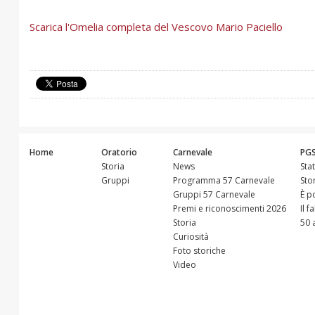
Scarica l'Omelia completa del Vescovo Mario Paciello
Home
Oratorio
Carnevale
PG
Storia
News
Sta
Gruppi
Programma 57 Carnevale
Sto
Gruppi 57 Carnevale
È p
Premi e riconoscimenti 2026
Il f
Storia
50 
Curiosità
Foto storiche
Video