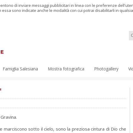
nsentono di inviare messaggi pubblicitari in linea con le preferenze dell'ut
in essa sono indicate anche le modalità con cui potrai disabilitarli in qual
Famiglia Salesiana
Mostra fotografica
Photogallery
Vi
"
 Gravina.
 che marciscono sotto il cielo, sono la preziosa cintura di Dio che