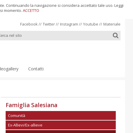
ente. Continuando la navigazione si considera accettato tale uso. Leggi
siasi momento.
ACCETTO
Facebook
//
Twitter
//
Instagram
//
Youtube
//
Materiale
deogallery
Contatti
Famiglia Salesiana
Comunità
Ex-Allievi/Ex-allieve