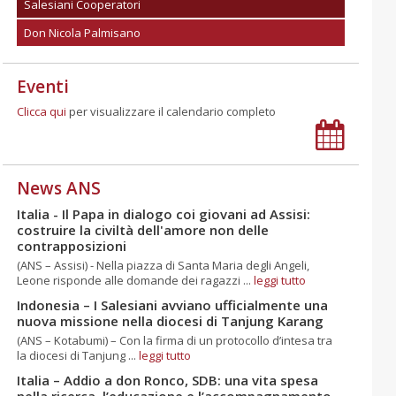
Salesiani Cooperatori
Don Nicola Palmisano
Eventi
Clicca qui
per visualizzare il calendario completo
News ANS
Italia - Il Papa in dialogo coi giovani ad Assisi:
costruire la civiltà dell'amore non delle
contrapposizioni
(ANS – Assisi) - Nella piazza di Santa Maria degli Angeli,
Leone risponde alle domande dei ragazzi ...
leggi tutto
Indonesia – I Salesiani avviano ufficialmente una
nuova missione nella diocesi di Tanjung Karang
(ANS – Kotabumi) – Con la firma di un protocollo d’intesa tra
la diocesi di Tanjung ...
leggi tutto
Italia – Addio a don Ronco, SDB: una vita spesa
nella ricerca, l’educazione e l’accompagnamento