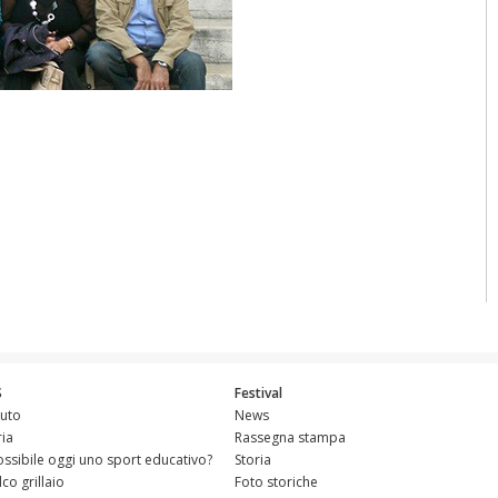
S
Festival
tuto
News
ria
Rassegna stampa
ossibile oggi uno sport educativo?
Storia
alco grillaio
Foto storiche