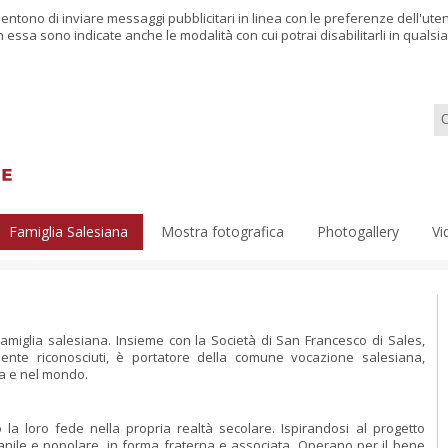
nsentono di inviare messaggi pubblicitari in linea con le preferenze dell'ut
in essa sono indicate anche le modalità con cui potrai disabilitarli in qual
Famiglia Salesiana
Mostra fotografica
Photogallery
Vi
amiglia salesiana. Insieme con la Società di San Francesco di Sales,
cialmente riconosciuti, è portatore della comune vocazione salesiana,
sa e nel mondo.
la loro fede nella propria realtà secolare. Ispirandosi al progetto
nile e popolare, in forma fraterna e associata. Operano per il bene