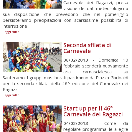
Carnevale dei Ragazzi, presa
visione dei dati meteorologici a
sua disposizione che prevedono che nel pomeriggio
persisteranno precipitazioni con scarsissime possibilità di
interruzione
Leggi tutto
Seconda sfilata di
Carnevale
08/02/2013
- Domenica 10
febbraio scenderà nuovamente
aria carnascialesca su
Santeramo. I gruppi mascherati partiranno da Piazza Garibaldi
per la seconda sfilata della 46^ edizione del Carnevale dei
Ragazzi.
Leggi tutto
Start up per il 46°
Carnevale dei Ragazzi
04/02/2013
- Come da
regolare programma, le allegre