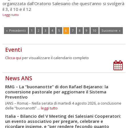
organizzata dall'Oratorio Salesiano che quest'anno si svolgerà
il 3, il 10 e il 12
Leggi tutto
« Precedenti
1
2
3
4
5
6
7
8
9
10
Successive »
Eventi
Clicca qui
per visualizzare il calendario completo
News ANS
RMG – La “buonanotte” di don Rafael Bejarano: la
conversione pastorale per aggiornare il Sistema
Preventivo
(ANS – Roma) – Nella serata di martedì 4 agosto 2026, a conclusione
delle “buonanotti” ...
leggi tutto
Italia – Bilancio del V Meeting dei Salesiani Cooperatori:
un evento associativo per pregare, celebrare e
ricordare insieme, e “per rendere fecondo quanto