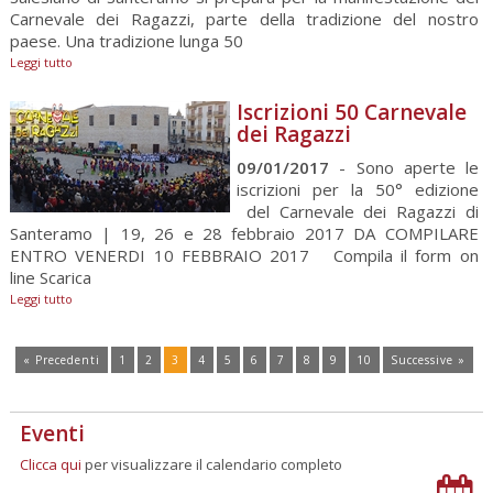
Carnevale dei Ragazzi, parte della tradizione del nostro
paese. Una tradizione lunga 50
Leggi tutto
Iscrizioni 50 Carnevale
dei Ragazzi
09/01/2017
- Sono aperte le
iscrizioni per la 50° edizione
del Carnevale dei Ragazzi di
Santeramo | 19, 26 e 28 febbraio 2017 DA COMPILARE
ENTRO VENERDI 10 FEBBRAIO 2017 Compila il form on
line Scarica
Leggi tutto
« Precedenti
1
2
3
4
5
6
7
8
9
10
Successive »
Eventi
Clicca qui
per visualizzare il calendario completo