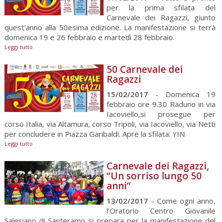
per la prima sfilata del
Carnevale dei Ragazzi, giunto
quest’anno alla 50esima edizione. La manifestazione si terrà
domenica 19 e 26 febbraio e martedì 28 febbraio.
Leggi tutto
50 Carnevale dei
Ragazzi
15/02/2017
- Domenica 19
febbraio ore 9.30 Raduno in via
Iacoviello,si prosegue per
corso Italia, via Altamura, corso Tripoli, via Iacoviello, via Netti
per concludere in Piazza Garibaldi. Apre la sfilata: YIN
Leggi tutto
Carnevale dei Ragazzi,
“Un sorriso lungo 50
anni”
13/02/2017
- Come ogni anno,
l’Oratorio Centro Giovanile
Salesiano di Santeramo si prepara per la manifestazione del