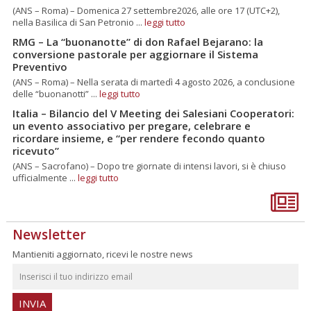
RMG – La Beatificazione di don Elia Comini: i preti
martiri di Monte Sole
(ANS – Roma) – Domenica 27 settembre2026, alle ore 17 (UTC+2),
nella Basilica di San Petronio ...
leggi tutto
RMG – La “buonanotte” di don Rafael Bejarano: la
conversione pastorale per aggiornare il Sistema
Preventivo
(ANS – Roma) – Nella serata di martedì 4 agosto 2026, a conclusione
delle “buonanotti” ...
leggi tutto
Italia – Bilancio del V Meeting dei Salesiani Cooperatori:
un evento associativo per pregare, celebrare e
ricordare insieme, e “per rendere fecondo quanto
ricevuto”
(ANS – Sacrofano) – Dopo tre giornate di intensi lavori, si è chiuso
ufficialmente ...
leggi tutto
Newsletter
Mantieniti aggiornato, ricevi le nostre news