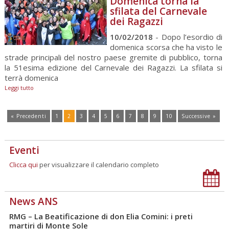
Domenica torna la
sfilata del Carnevale
dei Ragazzi
10/02/2018
- Dopo l’esordio di
domenica scorsa che ha visto le
strade principali del nostro paese gremite di pubblico, torna
la 51esima edizione del Carnevale dei Ragazzi. La sfilata si
terrà domenica
Leggi tutto
« Precedenti
1
2
3
4
5
6
7
8
9
10
Successive »
Eventi
Clicca qui
per visualizzare il calendario completo
News ANS